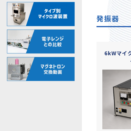
発振器
6kWマイ