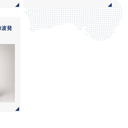
ロ波発
）