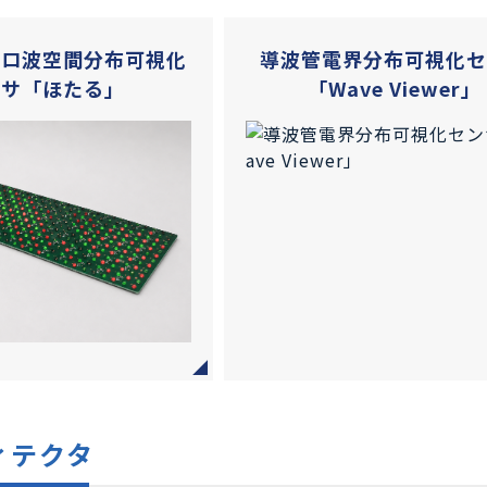
クロ波空間分布可視化
導波管電界分布可視化
ンサ「ほたる」
「Wave Viewer」
ィテクタ