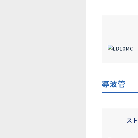
導波管
ス