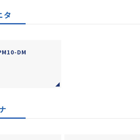
ニタ
PM10-DM
ナ