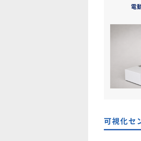
電
可視化セ