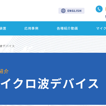
ENGLISH
装置
応用事例
各種紹介動画
マイ
波デバイス
紹介
イクロ波デバイス