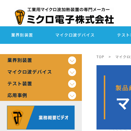
業界別装置
マイクロ波デバイス
テスト
TOP
>
マイクロ
業界別装置
マイクロ波デバイス
テスト装置
製品
応用事例
マ