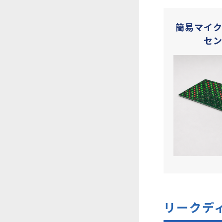
簡易マイ
セ
リークデ